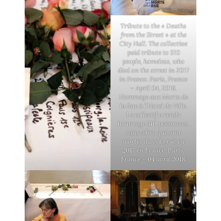
Tribute to the « Deaths
from the Street » at the
City Hall. The collective
paid tribute to 510
people, homeless, who
died on the street in 2017
in France. Paris, France
– April 04, 2018.
Hommage aux Morts de
la Rue à l’Hotel de Ville.
Le collectif a rendu
hommage 510 personnes,
sans-abri, qui sont
mortes dans la rue en
2017 en France. Paris,
France – 04 avril 2018.