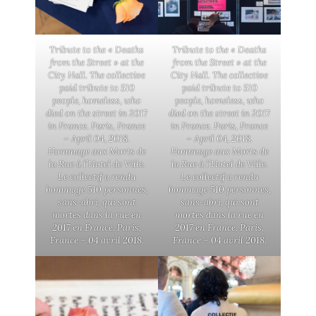
Tribute to the « Deaths
Tribute to the « Deaths
from the Street » at the
from the Street » at the
City Hall. The collective
City Hall. The collective
paid tribute to 510
paid tribute to 510
people, homeless, who
people, homeless, who
died on the street in 2017
died on the street in 2017
in France. Paris, France
in France. Paris, France
– April 04, 2018.
– April 04, 2018.
Hommage aux Morts de
Hommage aux Morts de
la Rue à l’Hotel de Ville.
la Rue à l’Hotel de Ville.
Le collectif a rendu
Le collectif a rendu
hommage 510 personnes,
hommage 510 personnes,
sans-abri, qui sont
sans-abri, qui sont
mortes dans la rue en
mortes dans la rue en
2017 en France. Paris,
2017 en France. Paris,
France – 04 avril 2018.
France – 04 avril 2018.