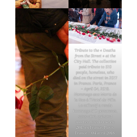
Tribute to the « Deaths
from the Street » at the
City Hall. The collective
paid tribute to 510
people, homeless, who
died on the street in 2017
in France. Paris, France
– April 04, 2018.
Hommage aux Morts de
la Rue à l’Hotel de Ville.
Le collectif a rendu
hommage 510 personnes,
sans-abri, qui sont
mortes dans la rue en
2017 en France. Paris,
France – 04 avril 2018.