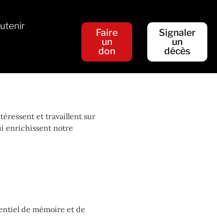
utenir
Faire
Signaler
un
un
don
décès
téressent et travaillent sur
ui enrichissent notre
ssentiel de mémoire et de